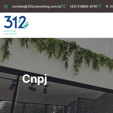
contato@312coworking.com.br
(42) 9 8865-8781
R. V
Cnpj